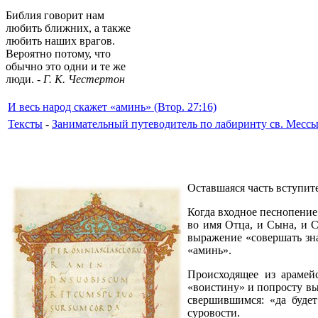
Библия говорит нам
любить ближних, а также
любить наших врагов.
Вероятно потому, что
обычно это одни и те же
люди. -
Г. К. Честертон
И весь народ скажет «аминь» (Втор. 27:16)
Тексты
-
Занимательный путеводитель по лабиринту св. Месс
Оставшаяся часть вступит
Когда входное песнопение
во имя Отца, и Сына, и 
выражение «совершать зна
«аминь».
Происходящее из арамей
«воистину» и попросту вы
свершившимся: «да будет
суровости.