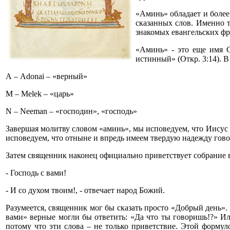
«Аминь» обладает и более 
сказанных слов. Именно 
знакомых евангельских фр
«Аминь» - это еще имя С
истинный» (Откр. 3:14). 
А –
Adonai
–
«верный»
M – M
elek
– «царь»
N
– Neeman
– «господин», «господь»
Завершая молитву словом «аминь», мы исповедуем, что Иисус –
исповедуем, что отныне и впредь имеем твердую надежду гово
Затем священник наконец официально приветствует собрание 
- Господь с вами!
- И со духом твоим!, - отвечает народ Божий.
Разумеется, священник мог бы сказать просто «Добрый день». 
вами» верные могли бы ответить: «Да что ты говоришь!?» Ил
потому что эти слова – не только приветствие. Этой формул