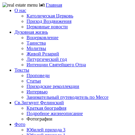
Главная
О нас
Католическая Церковь
Приход Воздвижения
Церковные новости
Духовная жизнь
Воцерковление
Таинства
Молитвы
Живой Розарий
Литургический год
Интенции Святейшего Отца
Тексты
Проповеди
Статьи
Приходские реколлекции
Интервью
Занимательный путеводитель по Мессе
Св.Зигмунт Фелинский
Краткая биография
Подробное жизнеописание
Фотографии
Фото
Юбилей прихода 3