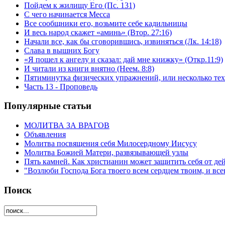
Пойдем к жилищу Его (Пс. 131)
С чего начинается Месса
Все сообщники его, возьмите себе кадильницы
И весь народ скажет «аминь» (Втор. 27:16)
Начали все, как бы сговорившись, извиняться (Лк. 14:18)
Слава в вышних Богу
«Я пошел к ангелу и сказал: дай мне книжку» (Откр.11:9)
И читали из книги внятно (Неем. 8:8)
Пятиминутка физических упражнений, или несколько тех
Часть 13 - Проповедь
Популярные статьи
МОЛИТВА ЗА ВРАГОВ
Объявления
Молитва посвящения себя Милосердному Иисусу
Молитва Божией Матери, развязывающей узлы
Пять камней. Как христианин может защитить себя от дей
"Возлюби Господа Бога твоего всем сердцем твоим, и вс
Поиск