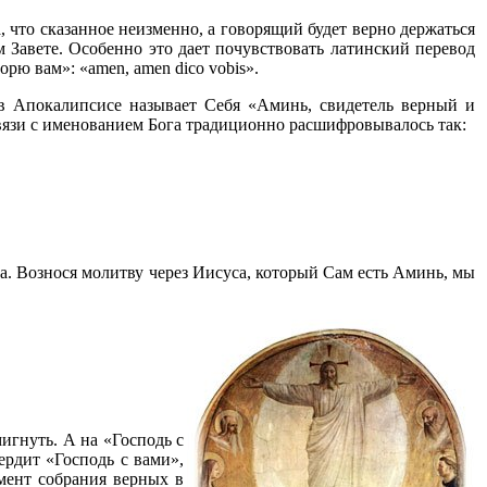
, что сказанное неизменно, а говорящий будет верно держаться
 Завете. Особенно это дает почувствовать латинский перевод
орю вам»: «
amen
,
amen
dico
vobis
».
 в Апокалипсисе называет Себя «Аминь, свидетель верный и
 связи с именованием Бога традиционно расшифровывалось так:
ца. Вознося молитву через Иисуса, который Сам есть Аминь, мы
игнуть. А на «Господь с
ердит «Господь с вами»,
омент собрания верных в