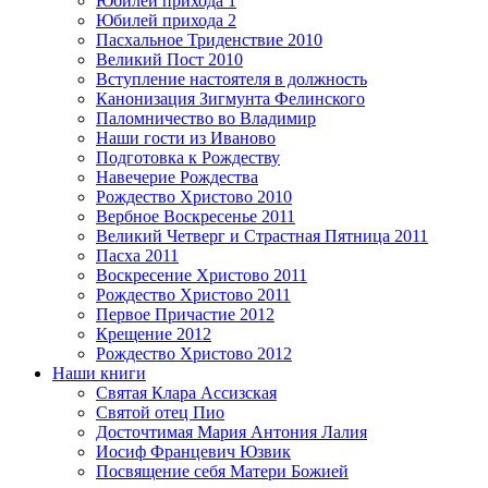
Юбилей прихода 1
Юбилей прихода 2
Пасхальное Триденствие 2010
Великий Пост 2010
Вступление настоятеля в должность
Канонизация Зигмунта Фелинского
Паломничество во Владимир
Наши гости из Иваново
Подготовка к Рождеству
Навечерие Рождества
Рождество Христово 2010
Вербное Воскресенье 2011
Великий Четверг и Страстная Пятница 2011
Пасха 2011
Воскресение Христово 2011
Рождество Христово 2011
Первое Причастие 2012
Крещение 2012
Рождество Христово 2012
Наши книги
Святая Клара Ассизская
Святой отец Пио
Досточтимая Мария Антония Лалия
Иосиф Францевич Юзвик
Посвящение себя Матери Божией