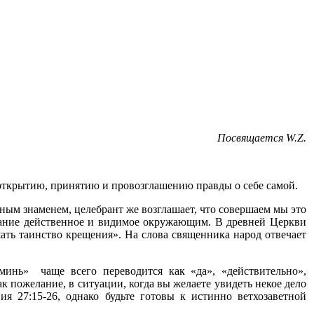
Посвящается
W
.
Z
.
открытию, принятию и провозглашению правды о себе самой.
ным знаменем, целебрант же возглашает, что совершаем мы это
едание действенное и видимое окружающим. В древней Церкви
ать таинство крещения». На слова священника народ отвечает
аминь»
чаще всего переводится как «да», «действительно»,
 пожелание, в ситуации, когда вы желаете увидеть некое дело
я 27:15-26, однако будьте готовы к истинно ветхозаветной