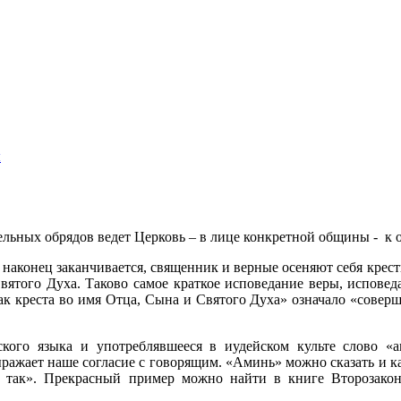
ы
ельных обрядов ведет Церковь – в лице конкретной общины -
к 
 наконец заканчивается, священник и верные осеняют себя крест
Святого Духа. Таково самое краткое исповедание веры, испов
к креста во имя Отца, Сына и Святого Духа» означало «соверш
ского языка и употреблявшееся в иудейском культе слово «
ражает наше согласие с говорящим. «Аминь» можно сказать и как
 так». Прекрасный пример можно найти в книге Второзакони