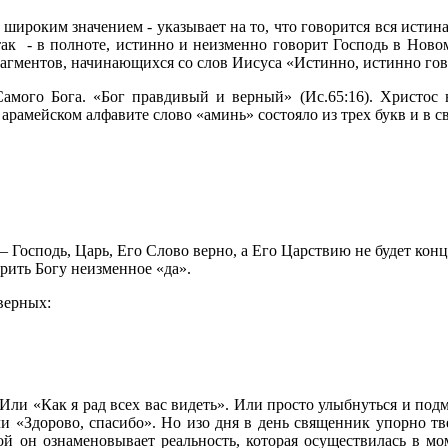
широким значением - указывает на то, что говорится вся истина
так
- в полноте, истинно и неизменно говорит Господь в Новом
агментов, начинающихся со слов Иисуса «Истинно, истинно гов
амого Бога. «Бог правдивый и верный» (Ис.65:16). Христос
В арамейском алфавите слово «аминь» состояло из трех букв и в
 Господь, Царь, Его Слово верно, а Его Царствию не будет кон
рить Богу неизменное «да».
верных:
Или «Как я рад всех вас видеть». Или просто улыбнуться и подм
и «Здорово, спасибо». Но изо дня в день священник упорно тв
ой он ознаменовывает реальность, которая осуществилась в м