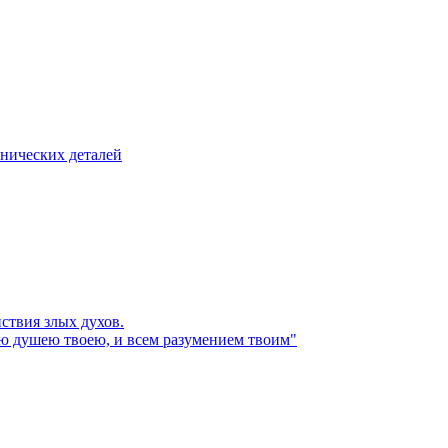
нических деталей
ствия злых духов.
ею душею твоею, и всем разумением твоим"