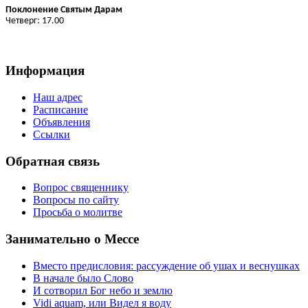
Поклонение Святым Дарам
Четверг: 17.00
Информация
Наш адрес
Расписание
Объявления
Ссылки
Обратная связь
Вопрос священнику
Вопросы по сайту
Просьба о молитве
Занимательно о Мессе
Вместо предисловия: рассуждение об ушах и веснушках
В начале было Слово
И сотворил Бог небо и землю
Vidi aquam, или Видел я воду